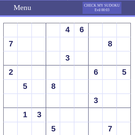
Menu
CHECK MY SUDOKU
Evil 00:03
4
6
7
8
3
2
6
5
5
8
3
1
3
5
7