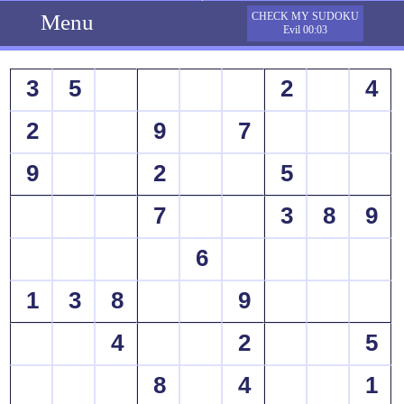
Menu
CHECK MY SUDOKU
Evil 00:03
3
5
2
4
2
9
7
9
2
5
7
3
8
9
6
1
3
8
9
4
2
5
8
4
1