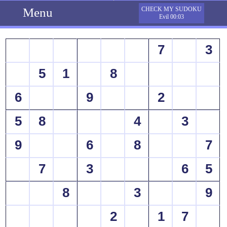
Menu
CHECK MY SUDOKU
Evil 00:03
7
3
5
1
8
6
9
2
5
8
4
3
9
6
8
7
7
3
6
5
8
3
9
2
1
7