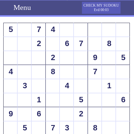
Menu
CHECK MY SUDOKU
Evil 00:03
5
7
4
2
6
7
8
2
9
5
4
8
7
3
4
1
1
5
6
9
6
2
5
7
3
8