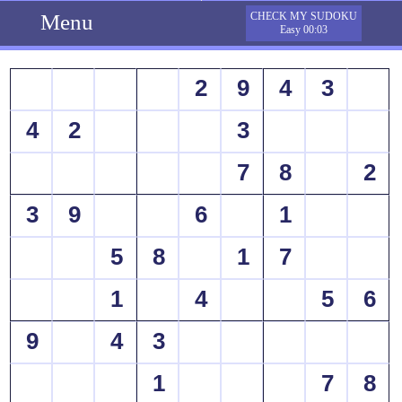
Menu
CHECK MY SUDOKU
Easy 00:03
2
9
4
3
4
2
3
7
8
2
3
9
6
1
5
8
1
7
1
4
5
6
9
4
3
1
7
8