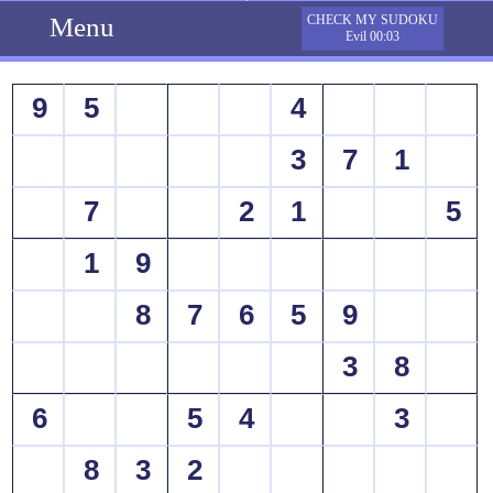
Menu
CHECK MY SUDOKU
Evil 00:03
9
5
4
3
7
1
7
2
1
5
1
9
8
7
6
5
9
3
8
6
5
4
3
8
3
2