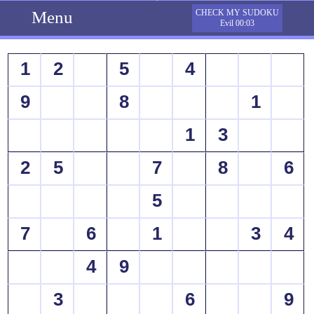
Menu
CHECK MY SUDOKU
Evil 00:03
1
2
5
4
9
8
1
1
3
2
5
7
8
6
5
7
6
1
3
4
4
9
3
6
9