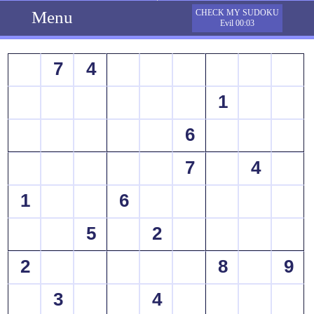
Menu
CHECK MY SUDOKU
Evil 00:03
7
4
1
6
7
4
1
6
5
2
2
8
9
3
4