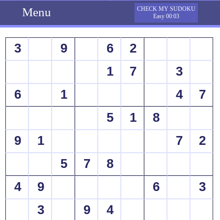
Menu
CHECK MY SUDOKU
Easy 00:03
3
9
6
2
1
7
3
6
1
4
7
5
1
8
9
1
7
2
5
7
8
4
9
6
3
3
9
4