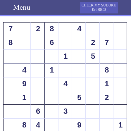
Menu
CHECK MY SUDOKU
Evil 00:03
7
2
8
4
8
6
2
7
1
5
4
1
8
9
4
1
1
5
2
6
3
8
4
9
1