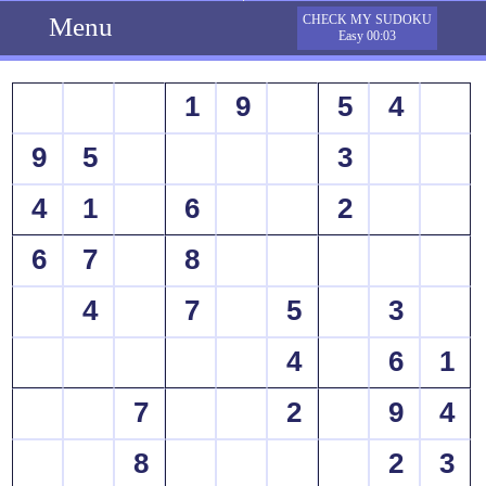
Menu
CHECK MY SUDOKU
Easy 00:03
1
9
5
4
9
5
3
4
1
6
2
6
7
8
4
7
5
3
4
6
1
7
2
9
4
8
2
3