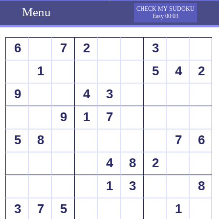
Menu
CHECK MY SUDOKU
Easy 00:03
6
7
2
3
1
5
4
2
9
4
3
9
1
7
5
8
7
6
4
8
2
1
3
8
3
7
5
1