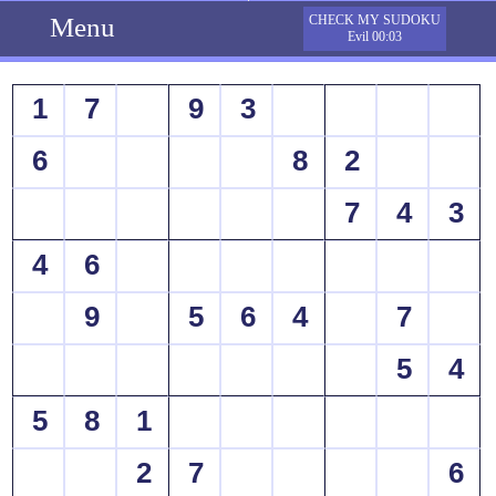
Menu
CHECK MY SUDOKU
Evil 00:03
1
7
9
3
6
8
2
7
4
3
4
6
9
5
6
4
7
5
4
5
8
1
2
7
6