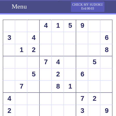
Menu
CHECK MY SUDOKU
Evil 00:03
4
1
5
9
3
4
6
1
2
8
7
4
5
5
2
6
7
8
1
4
7
2
2
3
9